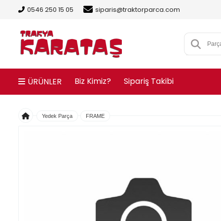
0546 250 15 05
siparis@traktorparca.com
Biz Kimiz?
Sipariş Takibi
ÜRÜNLER
Yedek Parça
FRAME