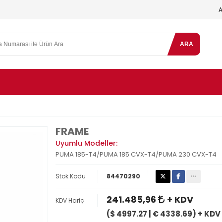
ARA
FRAME
Uyumlu Modeller:
PUMA 185-T4/PUMA 185 CVX-T4/PUMA 230 CVX-T4
Stok Kodu
84470290
241.485,96
+ KDV
KDV Hariç
($ 4997.27 | € 4338.69) + KDV