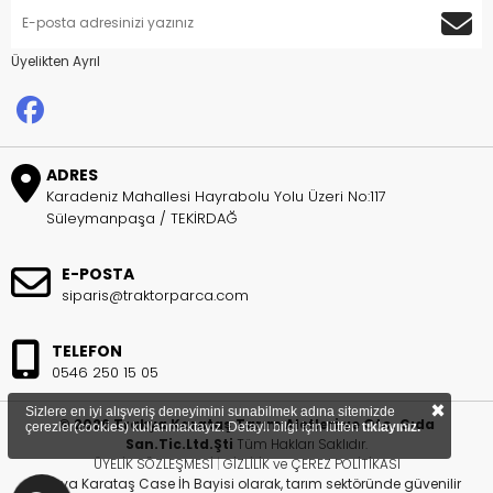
Üyelikten Ayrıl
ADRES
Karadeniz Mahallesi Hayrabolu Yolu Üzeri No:117
Süleymanpaşa / TEKİRDAĞ
E-POSTA
siparis@traktorparca.com
TELEFON
0546 250 15 05
×
Sizlere en iyi alışveriş deneyimini sunabilmek adına sitemizde
© 2026 Trakya Karataş Tarım Aletleri ve Oto. Gıda
çerezler(cookies) kullanmaktayız. Detaylı bilgi için lütfen
tıklayınız.
San.Tic.Ltd.Şti
Tüm Hakları Saklıdır.
ÜYELİK SÖZLEŞMESİ
|
GİZLİLİK ve ÇEREZ POLİTİKASI
Trakya Karataş Case İh Bayisi olarak, tarım sektöründe güvenilir