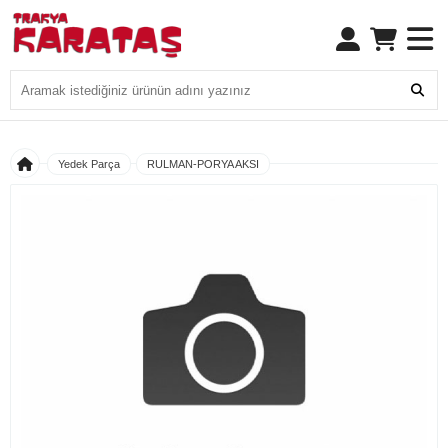
Yedek Parça
RULMAN-PORYA AKSI