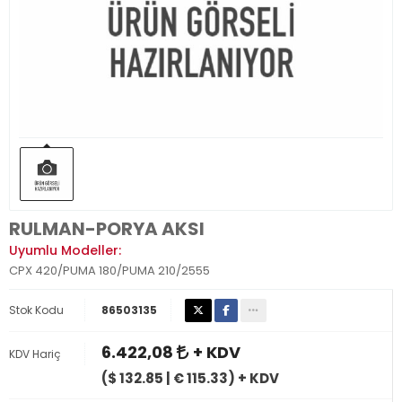
RULMAN-PORYA AKSI
Uyumlu Modeller:
CPX 420/PUMA 180/PUMA 210/2555
Stok Kodu
86503135
6.422,08
+ KDV
KDV Hariç
($ 132.85 | € 115.33) + KDV