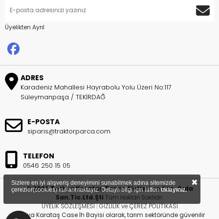
Üyelikten Ayrıl
ADRES
Karadeniz Mahallesi Hayrabolu Yolu Üzeri No:117
Süleymanpaşa / TEKİRDAĞ
E-POSTA
siparis@traktorparca.com
TELEFON
0546 250 15 05
×
Sizlere en iyi alışveriş deneyimini sunabilmek adına sitemizde
© 2026 Trakya Karataş Tarım Aletleri ve Oto. Gıda
çerezler(cookies) kullanmaktayız. Detaylı bilgi için lütfen
tıklayınız.
San.Tic.Ltd.Şti
Tüm Hakları Saklıdır.
ÜYELİK SÖZLEŞMESİ
|
GİZLİLİK ve ÇEREZ POLİTİKASI
Trakya Karataş Case İh Bayisi olarak, tarım sektöründe güvenilir