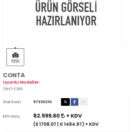
CONTA
Uyumlu Modeller:
(NH)-E385
Stok Kodu
87330210
82.599,60
+ KDV
KDV Hariç
($ 1708.07 | € 1484.97) + KDV