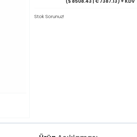
($ 8508.43 | € 7387.13) + KDV
Stok Sorunuz!