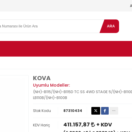
ARA
KOVA
Uyumlu Modeller:
(NH)-B115/(NH)-B115D TC SS 4WD STAGE 5/(NH)-B110
LB110B/(NH)-B100B
Stok Kodu
87310434
411.157,87
+ KDV
KDV Hariç