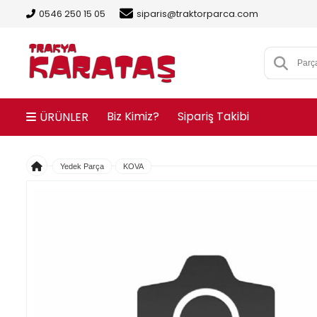
0546 250 15 05
siparis@traktorparca.com
Biz Kimiz?
Sipariş Takibi
ÜRÜNLER
Yedek Parça
KOVA