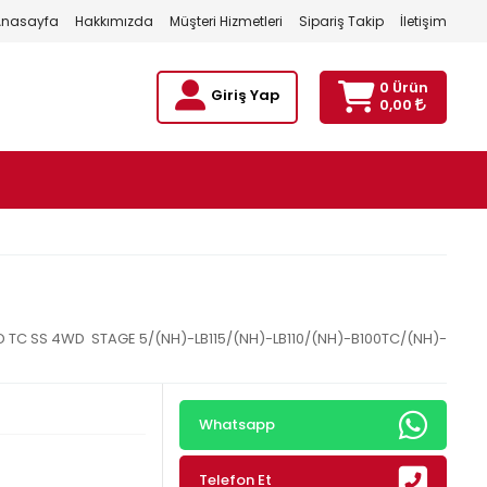
Anasayfa
Hakkımızda
Müşteri Hizmetleri
Sipariş Takip
İletişim
0 Ürün
Giriş Yap
0,00
D TC SS 4WD STAGE 5/(NH)-LB115/(NH)-LB110/(NH)-B100TC/(NH)-
Whatsapp
Telefon Et