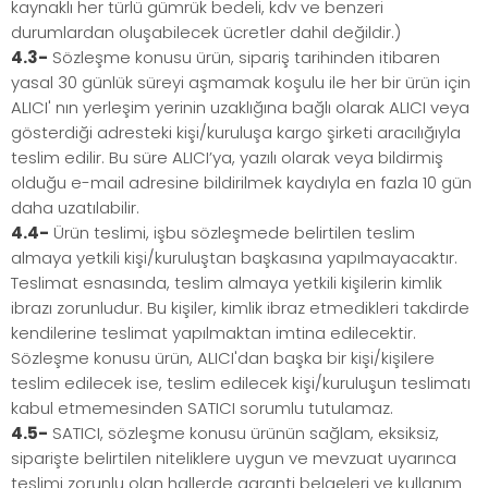
kaynaklı her türlü gümrük bedeli, kdv ve benzeri
durumlardan oluşabilecek ücretler dahil değildir.)
4.3-
Sözleşme konusu ürün, sipariş tarihinden itibaren
yasal 30 günlük süreyi aşmamak koşulu ile her bir ürün için
ALICI' nın yerleşim yerinin uzaklığına bağlı olarak ALICI veya
gösterdiği adresteki kişi/kuruluşa kargo şirketi aracılığıyla
teslim edilir. Bu süre ALICI’ya, yazılı olarak veya bildirmiş
olduğu e-mail adresine bildirilmek kaydıyla en fazla 10 gün
daha uzatılabilir.
4.4-
Ürün teslimi, işbu sözleşmede belirtilen teslim
almaya yetkili kişi/kuruluştan başkasına yapılmayacaktır.
Teslimat esnasında, teslim almaya yetkili kişilerin kimlik
ibrazı zorunludur. Bu kişiler, kimlik ibraz etmedikleri takdirde
kendilerine teslimat yapılmaktan imtina edilecektir.
Sözleşme konusu ürün, ALICI'dan başka bir kişi/kişilere
teslim edilecek ise, teslim edilecek kişi/kuruluşun teslimatı
kabul etmemesinden SATICI sorumlu tutulamaz.
4.5-
SATICI, sözleşme konusu ürünün sağlam, eksiksiz,
siparişte belirtilen niteliklere uygun ve mevzuat uyarınca
teslimi zorunlu olan hallerde garanti belgeleri ve kullanım