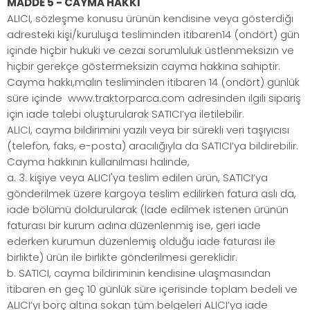
MADDE 5 - CAYMA HAKKI
ALICI, sözleşme konusu ürünün kendisine veya gösterdiği
adresteki kişi/kuruluşa tesliminden itibaren14 (ondört) gün
içinde hiçbir hukuki ve cezai sorumluluk üstlenmeksizin ve
hiçbir gerekçe göstermeksizin cayma hakkına sahiptir.
Cayma hakkı,malın tesliminden itibaren 14 (ondört) günlük
süre içinde www.traktorparca.com adresinden ilgili sipariş
için iade talebi oluşturularak SATICI’ya iletilebilir.
ALICI, cayma bildirimini yazılı veya bir sürekli veri taşıyıcısı
(telefon, faks, e-posta) aracılığıyla da SATICI’ya bildirebilir.
Cayma hakkının kullanılması halinde,
a. 3. kişiye veya ALICI'ya teslim edilen ürün, SATICI’ya
gönderilmek üzere kargoya teslim edilirken fatura aslı da,
iade bölümü doldurularak (İade edilmek istenen ürünün
faturası bir kurum adına düzenlenmiş ise, geri iade
ederken kurumun düzenlemiş olduğu iade faturası ile
birlikte) ürün ile birlikte gönderilmesi gereklidir.
b. SATICI, cayma bildiriminin kendisine ulaşmasından
itibaren en geç 10 günlük süre içerisinde toplam bedeli ve
ALICI’yı borç altına sokan tüm belgeleri ALICI’ya iade