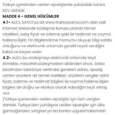
Türkiye içerisinden verilen siparişlerde yukarıdaki tutara
KDV dahildir.
MADDE 4 - GENEL HÜKÜMLER
4.1-
ALICI, SATICI'ya ait www.traktorparca.com alan adlı
internet sitesinde sözleşme konusu ürünün temel
nitelikleri, satış fiyatı ve ödeme şekli ile teslimat ve cayma
hakkına ilişkin Ön Bilgilendirme Formu’nu okuyup bilgi sahibi
olduğunu ve elektronik ortamda gerekli teyidi verdiğini
kabul ve beyan eder.
4.2-
ALICI; bu sözleşmeyi elektronik ortamda teyit
etmekle, mesafeli sözleşmelerin akdinden önce, Satıcı
tarafından tüketiciye verilmesi gereken adres, siparişi
verilen ürünlere ait temel özellikler, ürünlerin vergiler dâhil
fiyatı, ödeme ve teslimat bilgileri ile cayma hakkına ilişkin
bilgileri de doğru ve eksiksiz olarak edindiğini teyit etmiş
olur.
(Türkiye içerisinden verilen siparişler için tüm vergiler
dahildir. Türkiye’den yurtdışına verilen siparişler için ülke
gümrüğünden, vergisel ya da banka uygulamalarından