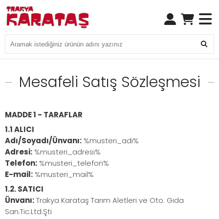
Mesafeli Satış Sözleşmesi
MADDE 1 - TARAFLAR
1.1 ALICI
Adı/Soyadı/Ünvanı:
%musteri_adi%
Adresi:
%musteri_adresi%
Telefon:
%musteri_telefon%
E-mail:
%musteri_mail%
1.2. SATICI
Ünvanı:
Trakya Karataş Tarım Aletleri ve Oto. Gıda
San.Tic.Ltd.Şti