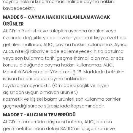
cayma hakkını kullanmaması halinde cayma hakkını
kaybedecektir.
MADDE 6 - CAYMA HAKKI KULLANILAMAYACAK
ÜRÜNLER
ALICI’nın özel istek ve talepleri uyarınca üretilen veya
üzerinde değişiklik ya da ilaveler yapılarak kişiye özel hale
getirilen mallarda; ALICI, cayma hakkını kullanamaz. Ayrıca
ALICI, niteliği itibariyle iade edilemeyecek, hızla bozulma
veya son kullanma tarihi geçme ihtimali olan mallar söz
konusu olduğunda cayma hakkını kullanamaz. ALICI,
Mesafeli Sözleşmeler Yönetmeliği 15. Maddede belirtilen
istisna hallerinde de cayma hakkından
faydalanamayacaktır. (Örn:iadesi sağlık ve hijyen
açısından uygun olmayan ürünler.)
Kozmetik ve kişisel bakım ürünleri son kullanma tarihleri
geçmediği sürece süresiz iade kapsamındadır.
MADDE 7 -ALICININ TEMERRÜDÜ
ALICI’nın temerrüde düşmesi halinde, ALICI, borcun
gecikmeli ifasından dolayı SATICI’nın oluşan zarar ve