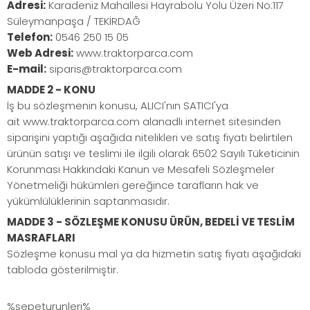
Adresi:
Karadeniz Mahallesi Hayrabolu Yolu Üzeri No:117
Süleymanpaşa / TEKİRDAĞ
Telefon:
0546 250 15 05
Web Adresi:
www.traktorparca.com
E-mail:
siparis@traktorparca.com
MADDE 2 - KONU
İş bu sözleşmenin konusu, ALICI'nın SATICI'ya
ait www.traktorparca.com alanadlı internet sitesinden
siparişini yaptığı aşağıda nitelikleri ve satış fiyatı belirtilen
ürünün satışı ve teslimi ile ilgili olarak 6502 Sayılı Tüketicinin
Korunması Hakkındaki Kanun ve Mesafeli Sözleşmeler
Yönetmeliği hükümleri gereğince tarafların hak ve
yükümlülüklerinin saptanmasıdır.
MADDE 3 - SÖZLEŞME KONUSU ÜRÜN, BEDELİ VE TESLİM
MASRAFLARI
Sözleşme konusu mal ya da hizmetin satış fiyatı aşağıdaki
tabloda gösterilmiştir.
%sepeturunleri%