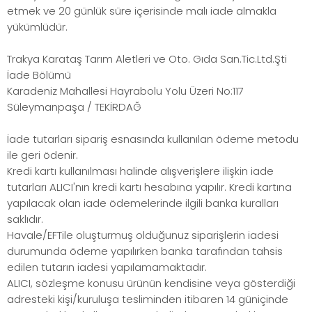
etmek ve 20 günlük süre içerisinde malı iade almakla
yükümlüdür.
Trakya Karataş Tarım Aletleri ve Oto. Gıda San.Tic.Ltd.Şti
İade Bölümü
Karadeniz Mahallesi Hayrabolu Yolu Üzeri No:117
Süleymanpaşa / TEKİRDAĞ
İade tutarları sipariş esnasında kullanılan ödeme metodu
ile geri ödenir.
Kredi kartı kullanılması halinde alışverişlere ilişkin iade
tutarları ALICI'nın kredi kartı hesabına yapılır. Kredi kartına
yapılacak olan iade ödemelerinde ilgili banka kuralları
saklıdır.
Havale/EFTile oluşturmuş olduğunuz siparişlerin iadesi
durumunda ödeme yapılırken banka tarafından tahsis
edilen tutarın iadesi yapılamamaktadır.
ALICI, sözleşme konusu ürünün kendisine veya gösterdiği
adresteki kişi/kuruluşa tesliminden itibaren 14 güniçinde