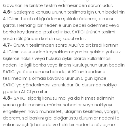
kılavuzları ile birlikte teslim edilmesinden sorumludur.
4.6-
Sözleşme konusu ürünün teslimatı için ürün bedelinin
ALICI'nın tercih ettiği ödeme şekli ile ödenmiş olması
şarttır. Herhangi bir nedenle ürün bedeli ödenmez veya
banka kayıtlarında iptal edilir ise, SATICI ürünün teslimi
yükümlülüğünden kurtulmuş kabul edilir.
4.7-
Ürünün tesliminden sonra ALICI'ya ait kredi kartının
ALICI'nın kusurundan kaynaklanmayan bir şekilde yetkisiz
kişilerce haksız veya hukuka aykırı olarak kullanılması
nedeni ile ilgili banka veya finans kuruluşunun ürün bedelini
SATICI'ya ödememesi halinde, ALICI'nın kendisine
teslimedilmiş olması kaydıyla ürünün 5 gün içinde
SATICI'ya gönderilmesi zorunludur. Bu durumda nakliye
giderleri ALICI'ya aittir.
4.8-
SATICI sipariş konusu mal ya da hizmet ediminin
yerine getirilmesinin; mücbir sebepler veya nakliyeyi
engelleyen hava muhalefeti, ulaşımın kesilmesi, yangın,
deprem, sel baskını gibi olağanüstü durumlar nedeni ile
imkansızlaştığı hallerde ve haklı bir nedenle sözleşme