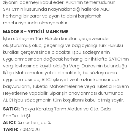
ziyanını ödemeyi kabul eder. ALICI’nın temerrüdünün
SATICI’nın kusurunda nkaynaklandığı hallerde ALICI
herhangi bir zarar ve ziyan talebini karşılamak
mecburiyetinde olmayacaktır.
MADDE 8 - YETKİLİ MAHKEME
İşbu sözleşme Türk Hukuku kuralları çerçevesinde
oluşturulmuş olup, geçerliliği ve bağlayıcılığı Türk Hukuku
kuralları çerçevesinde olacaktır. İşbu sözleşmenin
uygulanmasından doğacak herhangi bir ihtilafta SATICI'nın
vergi levhasında kayıtlı olduğu Vergi Dairesinin bulunduğu
İl/İlçe Mahkemeleri yetkili olacaktır. İş bu sözleşmenin
uygulanmasında, ALICI şikayet ve itirazları konusundaki
başvurularını, Tüketici Mahkemelerine veya Tüketici Hakem
Heyetlerine yapabilir. Siparişin onaylanması durumunda
ALICI işbu sözleşmenin tüm koşullarını kabul etmiş sayılır.
SATICI:
Trakya Karataş Tarım Aletleri ve Oto. Gıda
San.Tic.Ltd.Şti
ALICI:
%musteri_adi%
TARİH:
7.08.2026