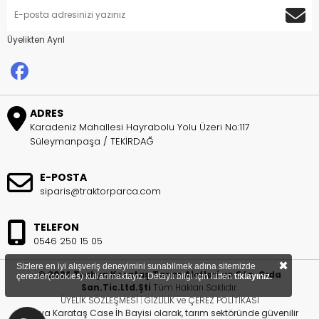
Üyelikten Ayrıl
ADRES
Karadeniz Mahallesi Hayrabolu Yolu Üzeri No:117
Süleymanpaşa / TEKİRDAĞ
E-POSTA
siparis@traktorparca.com
TELEFON
0546 250 15 05
×
Sizlere en iyi alışveriş deneyimini sunabilmek adına sitemizde
© 2026 Trakya Karataş Tarım Aletleri ve Oto. Gıda
çerezler(cookies) kullanmaktayız. Detaylı bilgi için lütfen
tıklayınız.
San.Tic.Ltd.Şti
Tüm Hakları Saklıdır.
ÜYELİK SÖZLEŞMESİ
|
GİZLİLİK ve ÇEREZ POLİTİKASI
Trakya Karataş Case İh Bayisi olarak, tarım sektöründe güvenilir