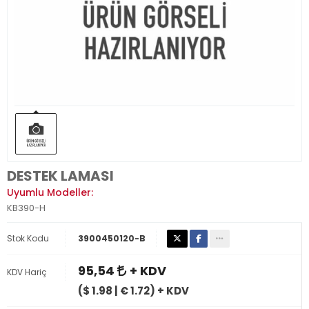
DESTEK LAMASI
Uyumlu Modeller:
KB390-H
Stok Kodu
3900450120-B
95,54
+ KDV
KDV Hariç
($ 1.98 | € 1.72) + KDV