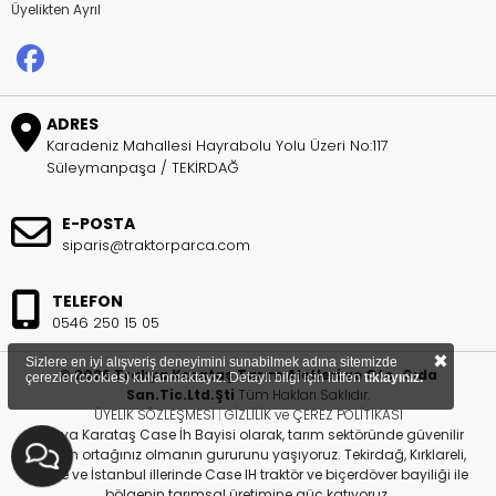
Üyelikten Ayrıl
ADRES
Karadeniz Mahallesi Hayrabolu Yolu Üzeri No:117
Süleymanpaşa / TEKİRDAĞ
E-POSTA
siparis@traktorparca.com
TELEFON
0546 250 15 05
×
Sizlere en iyi alışveriş deneyimini sunabilmek adına sitemizde
© 2026 Trakya Karataş Tarım Aletleri ve Oto. Gıda
çerezler(cookies) kullanmaktayız. Detaylı bilgi için lütfen
tıklayınız.
San.Tic.Ltd.Şti
Tüm Hakları Saklıdır.
ÜYELİK SÖZLEŞMESİ
|
GİZLİLİK ve ÇEREZ POLİTİKASI
Trakya Karataş Case İh Bayisi olarak, tarım sektöründe güvenilir
çözüm ortağınız olmanın gururunu yaşıyoruz. Tekirdağ, Kırklareli,
Edirne ve İstanbul illerinde Case IH traktör ve biçerdöver bayiliği ile
bölgenin tarımsal üretimine güç katıyoruz.