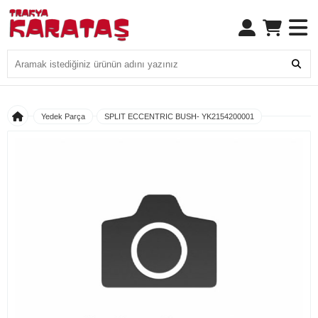
Yedek Parça
SPLIT ECCENTRIC BUSH- YK2154200001