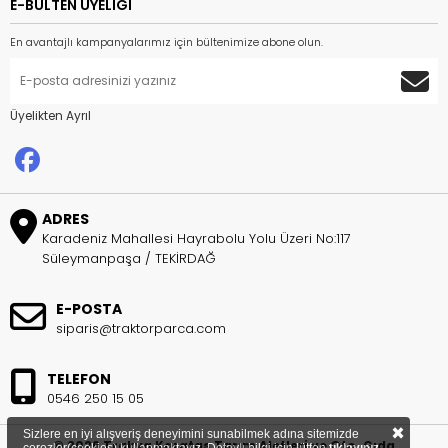
E-BÜLTEN ÜYELİĞİ
En avantajlı kampanyalarımız için bültenimize abone olun.
Üyelikten Ayrıl
ADRES
Karadeniz Mahallesi Hayrabolu Yolu Üzeri No:117
Süleymanpaşa / TEKİRDAĞ
E-POSTA
siparis@traktorparca.com
TELEFON
0546 250 15 05
×
Sizlere en iyi alışveriş deneyimini sunabilmek adına sitemizde
© 2026 Trakya Karataş Tarım Aletleri ve Oto. Gıda