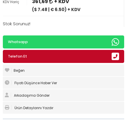
361,69
+ KDV
KDV Hariç
($ 7.48 | € 6.50) + KDV
Stok Sorunuz!
Whatsapp
Telefon Et
Beğen
Fiyatı Düşünce Haber Ver
Arkadaşıma Gönder
Ürün Detaylarını Yazdır