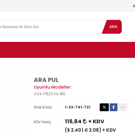
ARA
ARA PUL
Uyumlu Modeller:
CVX 175/CVX 195
Stok Kodu
1-33-741-721
115,84
+ KDV
KDV Hariç
($ 2.40 | € 2.08) + KDV