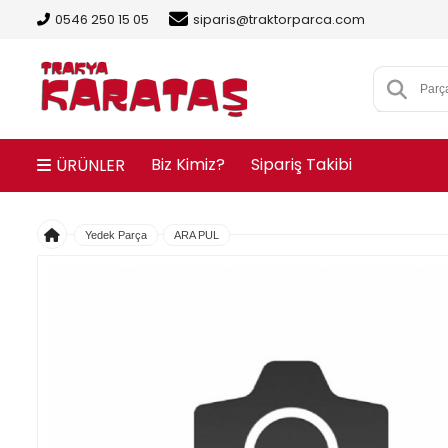
0546 250 15 05
siparis@traktorparca.com
Biz Kimiz?
Sipariş Takibi
ÜRÜNLER
Yedek Parça
ARA PUL