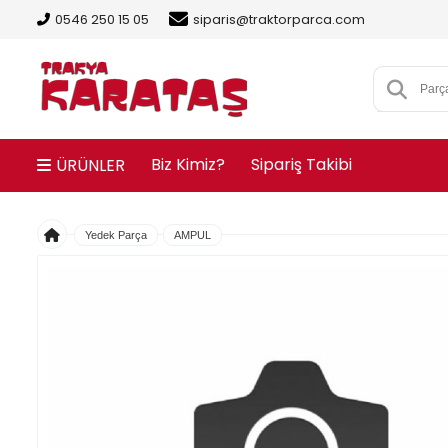
0546 250 15 05
siparis@traktorparca.com
Biz Kimiz?
Sipariş Takibi
ÜRÜNLER
Yedek Parça
AMPUL