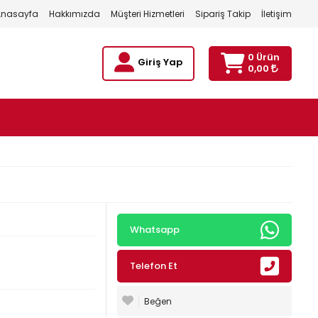
Anasayfa
Hakkımızda
Müşteri Hizmetleri
Sipariş Takip
İletişim
0 Ürün
Giriş Yap
0,00
Whatsapp
Telefon Et
Beğen