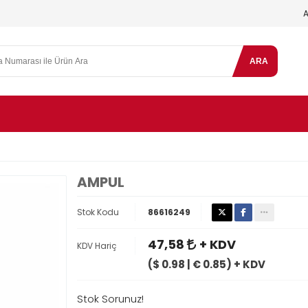
ARA
AMPUL
Stok Kodu
86616249
47,58
+ KDV
KDV Hariç
($ 0.98 | € 0.85) + KDV
Stok Sorunuz!