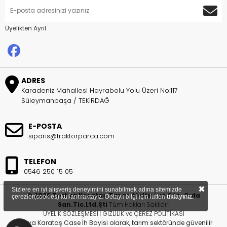
Üyelikten Ayrıl
ADRES
Karadeniz Mahallesi Hayrabolu Yolu Üzeri No:117
Süleymanpaşa / TEKİRDAĞ
E-POSTA
siparis@traktorparca.com
TELEFON
0546 250 15 05
×
Sizlere en iyi alışveriş deneyimini sunabilmek adına sitemizde
© 2026 Trakya Karataş Tarım Aletleri ve Oto. Gıda
çerezler(cookies) kullanmaktayız. Detaylı bilgi için lütfen
tıklayınız.
San.Tic.Ltd.Şti
Tüm Hakları Saklıdır.
ÜYELİK SÖZLEŞMESİ
|
GİZLİLİK ve ÇEREZ POLİTİKASI
Trakya Karataş Case İh Bayisi olarak, tarım sektöründe güvenilir