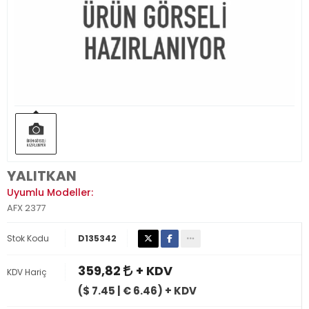
YALITKAN
Uyumlu Modeller:
AFX 2377
Stok Kodu
D135342
359,82
+ KDV
KDV Hariç
($ 7.45 | € 6.46) + KDV