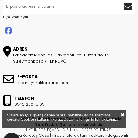
Üyelikten Ayrıl
ADRES
Karadeniz Mahallesi Hayrabolu Yolu Üzeri No:117
Süleymanpaşa / TEKİRDAĞ
E-POSTA
siparis@traktorparca.com
TELEFON
0546 250 15 05
×
Sizlere en iyi alışveriş deneyimini sunabilmek adına sitemizde
© 2026 Trakya Karataş Tarım Aletleri ve Oto. Gıda
çerezler(cookies) kullanmaktayız. Detaylı bilgi için lütfen
tıklayınız.
San.Tic.Ltd.Şti
Tüm Hakları Saklıdır.
ÜYELİK SÖZLEŞMESİ
|
GİZLİLİK ve ÇEREZ POLİTİKASI
Trakya Karataş Case İh Bayisi olarak, tarım sektöründe güvenilir