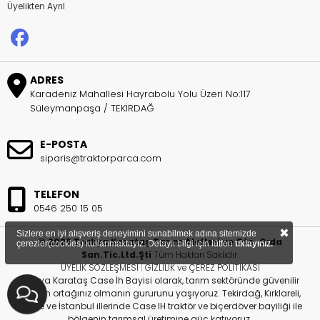
Üyelikten Ayrıl
ADRES
Karadeniz Mahallesi Hayrabolu Yolu Üzeri No:117
Süleymanpaşa / TEKİRDAĞ
E-POSTA
siparis@traktorparca.com
TELEFON
0546 250 15 05
×
Sizlere en iyi alışveriş deneyimini sunabilmek adına sitemizde
© 2026 Trakya Karataş Tarım Aletleri ve Oto. Gıda
çerezler(cookies) kullanmaktayız. Detaylı bilgi için lütfen
tıklayınız.
San.Tic.Ltd.Şti
Tüm Hakları Saklıdır.
ÜYELİK SÖZLEŞMESİ
|
GİZLİLİK ve ÇEREZ POLİTİKASI
Trakya Karataş Case İh Bayisi olarak, tarım sektöründe güvenilir
çözüm ortağınız olmanın gururunu yaşıyoruz. Tekirdağ, Kırklareli,
Edirne ve İstanbul illerinde Case IH traktör ve biçerdöver bayiliği ile
bölgenin tarımsal üretimine güç katıyoruz.