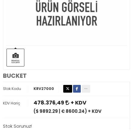
BUCKET
Stok Kodu
KRV27000
478.376,49
+ KDV
KDV Hariç
($ 9892.29 | € 8600.24) + KDV
Stok Sorunuz!