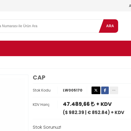
ARA
CAP
Stok Kodu
LW005170
47.489,66
+ KDV
KDV Hariç
($ 982.39 | € 852.84) + KDV
Stok Sorunuz!