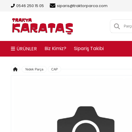
0546 250 15 05
siparis@traktorparca.com
Biz Kimiz?
Sipariş Takibi
ÜRÜNLER
Yedek Parça
CAP