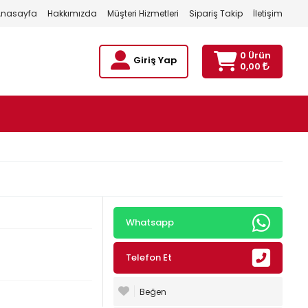
Anasayfa
Hakkımızda
Müşteri Hizmetleri
Sipariş Takip
İletişim
0 Ürün
Giriş Yap
0,00
Whatsapp
Telefon Et
Beğen