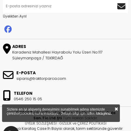
Üyelikten Ayrıl
ADRES
Karadeniz Mahallesi Hayrabolu Yolu Üzeri No:117
Süleymanpaşa / TEKİRDAĞ
E-POSTA
siparis@traktorparca.com
TELEFON
0546 250 15 05
×
Sizlere en iyi alışveriş deneyimini sunabilmek adına sitemizde
© 2026 Trakya Karataş Tarım Aletleri ve Oto. Gıda
çerezler(cookies) kullanmaktayız. Detaylı bilgi için lütfen
tıklayınız.
San.Tic.Ltd.Şti
Tüm Hakları Saklıdır.
ÜYELİK SÖZLEŞMESİ
|
GİZLİLİK ve ÇEREZ POLİTİKASI
Trakya Karataş Case İh Bayisi olarak, tarım sektöründe güvenilir