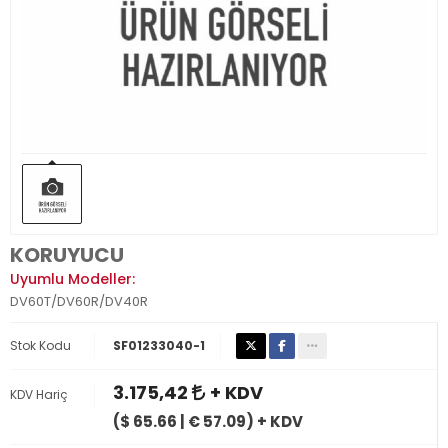
KORUYUCU
Uyumlu Modeller:
DV60T/DV60R/DV40R
Stok Kodu
SF01233040-1
3.175,42
+ KDV
KDV Hariç
($ 65.66 | € 57.09) + KDV