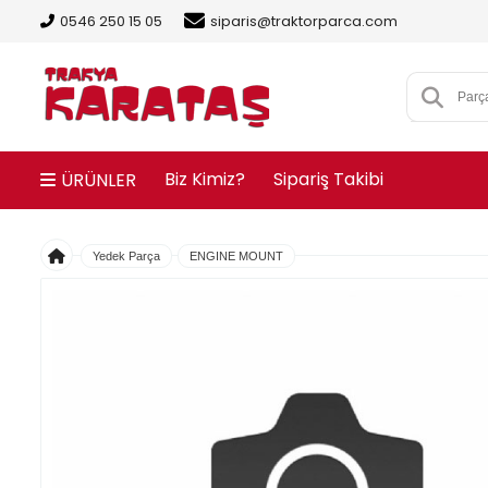
0546 250 15 05
siparis@traktorparca.com
Biz Kimiz?
Sipariş Takibi
ÜRÜNLER
Yedek Parça
ENGINE MOUNT