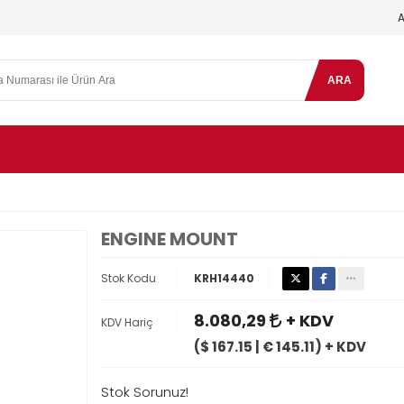
ARA
ENGINE MOUNT
Stok Kodu
KRH14440
8.080,29
+ KDV
KDV Hariç
($ 167.15 | € 145.11) + KDV
Stok Sorunuz!