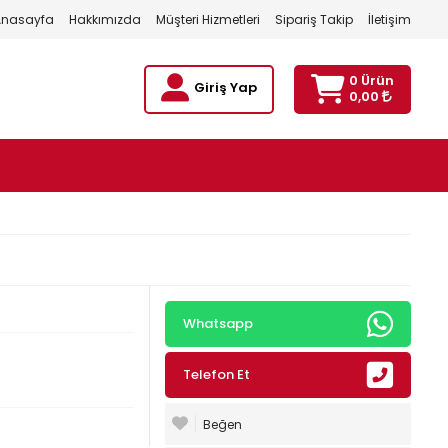
Anasayfa
Hakkımızda
Müşteri Hizmetleri
Sipariş Takip
İletişim
0 Ürün
Giriş Yap
0,00
Whatsapp
Telefon Et
Beğen