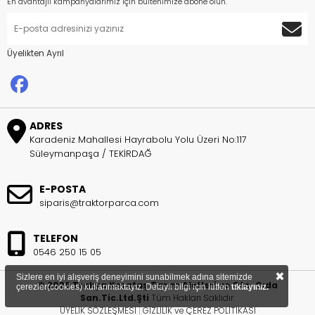
En avantajlı kampanyalarımız için bültenimize abone olun.
Üyelikten Ayrıl
ADRES
Karadeniz Mahallesi Hayrabolu Yolu Üzeri No:117
Süleymanpaşa / TEKİRDAĞ
E-POSTA
siparis@traktorparca.com
TELEFON
0546 250 15 05
×
Sizlere en iyi alışveriş deneyimini sunabilmek adına sitemizde
© 2026 Trakya Karataş Tarım Aletleri ve Oto. Gıda
çerezler(cookies) kullanmaktayız. Detaylı bilgi için lütfen
tıklayınız.
San.Tic.Ltd.Şti
Tüm Hakları Saklıdır.
ÜYELİK SÖZLEŞMESİ
|
GİZLİLİK ve ÇEREZ POLİTİKASI