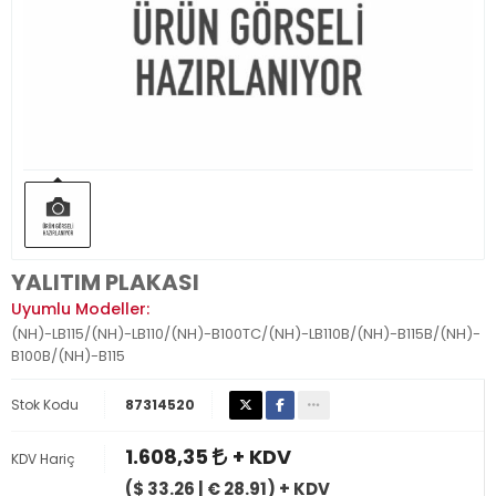
YALITIM PLAKASI
Uyumlu Modeller:
(NH)-LB115/(NH)-LB110/(NH)-B100TC/(NH)-LB110B/(NH)-B115B/(NH)-
B100B/(NH)-B115
Stok Kodu
87314520
1.608,35
+ KDV
KDV Hariç
($ 33.26 | € 28.91) + KDV