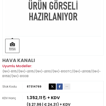
HAVA KANALI
Uyumlu Modeller:
(NH)-B115/(NH)-LB115/(NH)-LB110/(NH)-B100TC/(NH)-LB110B/(NH)-
B115B/(NH)-B100B
Stok Kodu
87314769
1.352,11
+ KDV
KDV Hariç
($ 27.96 | € 24.31) + KDV