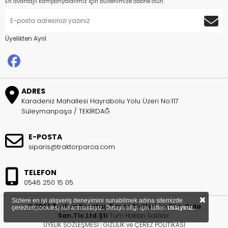
En avantajlı kampanyalarımız için bültenimize abone olun.
Üyelikten Ayrıl
ADRES
Karadeniz Mahallesi Hayrabolu Yolu Üzeri No:117
Süleymanpaşa / TEKİRDAĞ
E-POSTA
siparis@traktorparca.com
TELEFON
0546 250 15 05
×
Sizlere en iyi alışveriş deneyimini sunabilmek adına sitemizde
© 2026 Trakya Karataş Tarım Aletleri ve Oto. Gıda
çerezler(cookies) kullanmaktayız. Detaylı bilgi için lütfen
tıklayınız.
San.Tic.Ltd.Şti
Tüm Hakları Saklıdır.
ÜYELİK SÖZLEŞMESİ
|
GİZLİLİK ve ÇEREZ POLİTİKASI