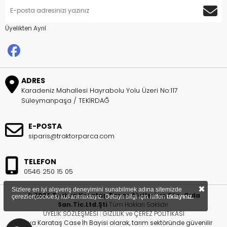
Üyelikten Ayrıl
ADRES
Karadeniz Mahallesi Hayrabolu Yolu Üzeri No:117
Süleymanpaşa / TEKİRDAĞ
E-POSTA
siparis@traktorparca.com
TELEFON
0546 250 15 05
×
Sizlere en iyi alışveriş deneyimini sunabilmek adına sitemizde
© 2026 Trakya Karataş Tarım Aletleri ve Oto. Gıda
çerezler(cookies) kullanmaktayız. Detaylı bilgi için lütfen
tıklayınız.
San.Tic.Ltd.Şti
Tüm Hakları Saklıdır.
ÜYELİK SÖZLEŞMESİ
|
GİZLİLİK ve ÇEREZ POLİTİKASI
Trakya Karataş Case İh Bayisi olarak, tarım sektöründe güvenilir