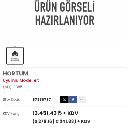
HORTUM
Uyumlu Modeller:
(NH)-E385
Stok Kodu
87336797
13.451,43
+ KDV
KDV Hariç
($ 278.16 | € 241.83) + KDV