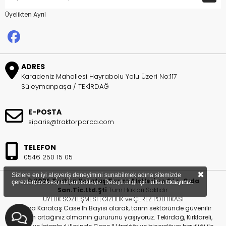
Üyelikten Ayrıl
ADRES
Karadeniz Mahallesi Hayrabolu Yolu Üzeri No:117
Süleymanpaşa / TEKİRDAĞ
E-POSTA
siparis@traktorparca.com
TELEFON
0546 250 15 05
×
Sizlere en iyi alışveriş deneyimini sunabilmek adına sitemizde
© 2026 Trakya Karataş Tarım Aletleri ve Oto. Gıda
çerezler(cookies) kullanmaktayız. Detaylı bilgi için lütfen
tıklayınız.
San.Tic.Ltd.Şti
Tüm Hakları Saklıdır.
ÜYELİK SÖZLEŞMESİ
|
GİZLİLİK ve ÇEREZ POLİTİKASI
Trakya Karataş Case İh Bayisi olarak, tarım sektöründe güvenilir
çözüm ortağınız olmanın gururunu yaşıyoruz. Tekirdağ, Kırklareli,