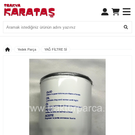
Yedek Parça
YAĞ FİLTRE Sİ