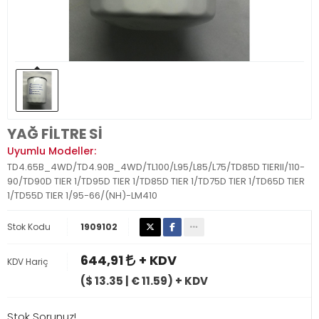
YAĞ FİLTRE Sİ
Uyumlu Modeller:
TD4.65B_4WD/TD4.90B_4WD/TL100/L95/L85/L75/TD85D TIERII/110-
90/TD90D TIER 1/TD95D TIER 1/TD85D TIER 1/TD75D TIER 1/TD65D TIER
1/TD55D TIER 1/95-66/(NH)-LM410
Stok Kodu
1909102
644,91
+ KDV
KDV Hariç
($ 13.35 | € 11.59) + KDV
Stok Sorunuz!