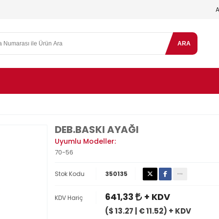
ARA
DEB.BASKI AYAĞI
Uyumlu Modeller:
70-56
Stok Kodu
350135
641,33
+ KDV
KDV Hariç
($ 13.27 | € 11.52) + KDV