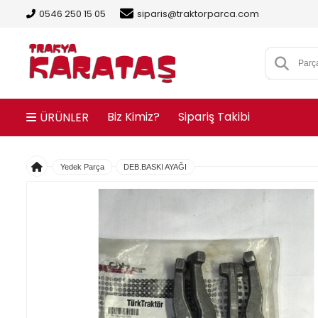
0546 250 15 05
siparis@traktorparca.com
Biz Kimiz?
Sipariş Takibi
ÜRÜNLER
Yedek Parça
DEB.BASKI AYAĞI