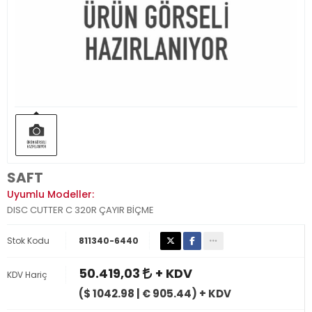
SAFT
Uyumlu Modeller:
DISC CUTTER C 320R ÇAYIR BİÇME
Stok Kodu
811340-6440
50.419,03
+ KDV
KDV Hariç
($ 1042.98 | € 905.44) + KDV