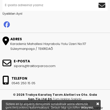
Üyelikten Ayrıl
ADRES
Karadeniz Mahallesi Hayrabolu Yolu Üzeri No:117
Süleymanpaşa / TEKİRDAĞ
E-POSTA
siparis@traktorparca.com
TELEFON
0546 250 15 05
© 2026 Trakya Karataş Tarım Aletleri ve Oto. Gıda
San.Tic.Ltd.Şti
Tüm Hakları Saklıdır.
×
ÜYELİK SÖZLEŞMESİ
|
GİZLİLİK ve ÇEREZ POLİTİKASI
Sizlere en iyi alışveriş deneyimini sunabilmek adına sitemizde
çerezler(cookies) kullanmaktayız. Detaylı bilgi için lütfen
tıklayınız.
Trakya Karataş Case İh Bayisi olarak, tarım sektöründe güvenilir